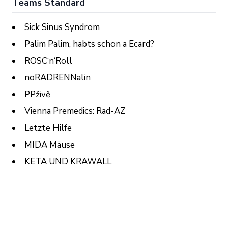
Teams Standard
Sick Sinus Syndrom
Palim Palim, habts schon a Ecard?
ROSC‘n‘Roll
noRADRENNalin
PPživě
Vienna Premedics: Rad-AZ
Letzte Hilfe
MIDA Mäuse
KETA UND KRAWALL