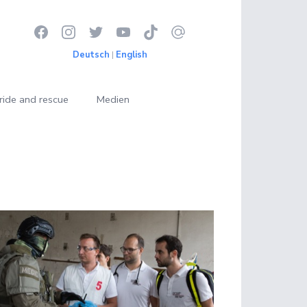
Deutsch
|
English
ride and rescue
Medien